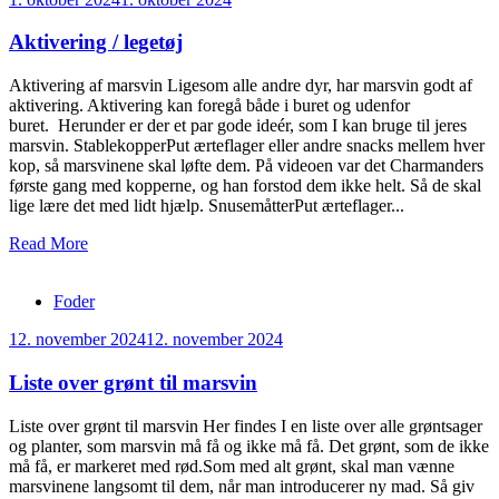
Aktivering / legetøj
Aktivering af marsvin Ligesom alle andre dyr, har marsvin godt af
aktivering. Aktivering kan foregå både i buret og udenfor
buret. Herunder er der et par gode ideér, som I kan bruge til jeres
marsvin. StablekopperPut ærteflager eller andre snacks mellem hver
kop, så marsvinene skal løfte dem. På videoen var det Charmanders
første gang med kopperne, og han forstod dem ikke helt. Så de skal
lige lære det med lidt hjælp. SnusemåtterPut ærteflager...
Read More
Foder
12. november 2024
12. november 2024
Liste over grønt til marsvin
Liste over grønt til marsvin Her findes I en liste over alle grøntsager
og planter, som marsvin må få og ikke må få. Det grønt, som de ikke
må få, er markeret med rød.Som med alt grønt, skal man vænne
marsvinene langsomt til dem, når man introducerer ny mad. Så giv