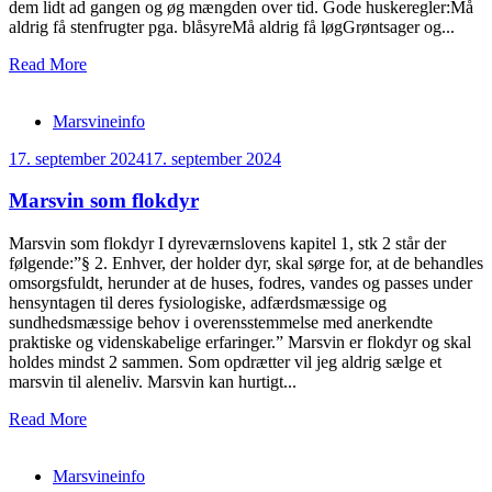
dem lidt ad gangen og øg mængden over tid. Gode huskeregler:Må
aldrig få stenfrugter pga. blåsyreMå aldrig få løgGrøntsager og...
Read More
Marsvineinfo
17. september 2024
17. september 2024
Marsvin som flokdyr
Marsvin som flokdyr I dyreværnslovens kapitel 1, stk 2 står der
følgende:”§ 2. Enhver, der holder dyr, skal sørge for, at de behandles
omsorgsfuldt, herunder at de huses, fodres, vandes og passes under
hensyntagen til deres fysiologiske, adfærdsmæssige og
sundhedsmæssige behov i overensstemmelse med anerkendte
praktiske og videnskabelige erfaringer.” Marsvin er flokdyr og skal
holdes mindst 2 sammen. Som opdrætter vil jeg aldrig sælge et
marsvin til aleneliv. Marsvin kan hurtigt...
Read More
Marsvineinfo