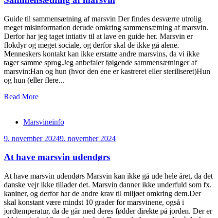
Guide til sammensætning af marsvin Der findes desværre utrolig
meget misinformation derude omkring sammensætning af marsvin.
Derfor har jeg taget intiativ til at lave en guide her. Marsvin er
flokdyr og meget sociale, og derfor skal de ikke gå alene.
Menneskers kontakt kan ikke erstatte andre marsvins, da vi ikke
tager samme sprog.Jeg anbefaler følgende sammensætninger af
marsvin:Han og hun (hvor den ene er kastreret eller steriliseret)Hun
og hun (eller flere...
Read More
Marsvineinfo
9. november 2024
9. november 2024
At have marsvin udendørs
At have marsvin udendørs Marsvin kan ikke gå ude hele året, da det
danske vejr ikke tillader det. Marsvin danner ikke underfuld som fx.
kaniner, og derfor har de andre krav til miljøet omkring dem.Der
skal konstant være mindst 10 grader for marsvinene, også i
jordtemperatur, da de går med deres fødder direkte på jorden. Der er