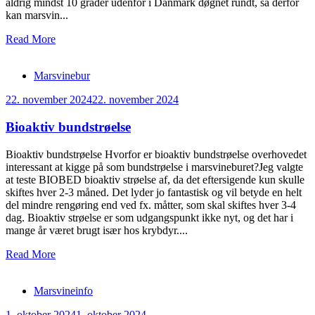
aldrig mindst 10 grader udenfor i Danmark døgnet rundt, så derfor
kan marsvin...
Read More
Marsvinebur
22. november 2024
22. november 2024
Bioaktiv bundstrøelse
Bioaktiv bundstrøelse Hvorfor er bioaktiv bundstrøelse overhovedet
interessant at kigge på som bundstrøelse i marsvineburet?Jeg valgte
at teste BIOBED bioaktiv strøelse af, da det eftersigende kun skulle
skiftes hver 2-3 måned. Det lyder jo fantastisk og vil betyde en helt
del mindre rengøring end ved fx. måtter, som skal skiftes hver 3-4
dag. Bioaktiv strøelse er som udgangspunkt ikke nyt, og det har i
mange år været brugt især hos krybdyr....
Read More
Marsvineinfo
1. oktober 2024
1. oktober 2024