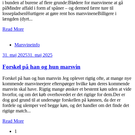
i bunden af burene af flere grunde:Blødere for marsvinene at gå
påMindre affald i form af spåner – og dermed færre ture til
lossepladsenHurtigere at gøre rent hos marsvineneBilligere i
længden (dyrt...
Read More
Marsvineinfo
31. maj 2025
31. maj 2025
Forskel på han og hun marsvin
Forskel på han og hun marsvin Jeg oplever rigtig ofte, at mange nye
kommende marsvineejere efterspørger hvilke køn deres kommende
marsvin skal have. Rigtig mange ønsker et bestemt køn uden at vide
hvorfor, og om det køb overhovedet er det rigtige for dem.Der er
dog god grund til at undersøge forskellen på kønnen, da der er
fordele og ulemper ved begge køn, og det handler om det finde det
rigtige match...
Read More
Posts
1