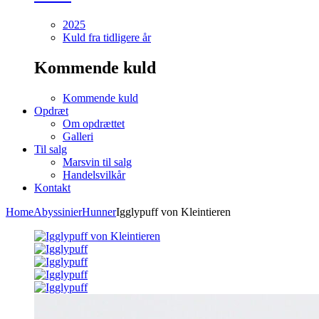
2025
Kuld fra tidligere år
Kommende kuld
Kommende kuld
Opdræt
Om opdrættet
Galleri
Til salg
Marsvin til salg
Handelsvilkår
Kontakt
Home
Abyssinier
Hunner
Igglypuff von Kleintieren