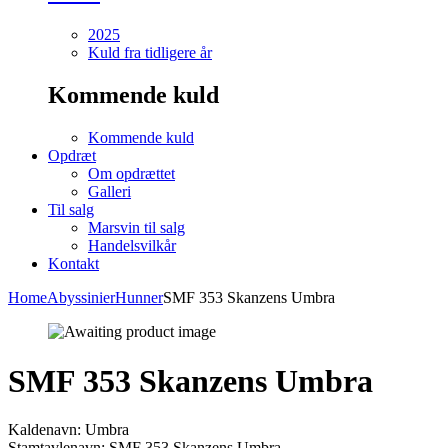
2025
Kuld fra tidligere år
Kommende kuld
Kommende kuld
Opdræt
Om opdrættet
Galleri
Til salg
Marsvin til salg
Handelsvilkår
Kontakt
Home
Abyssinier
Hunner
SMF 353 Skanzens Umbra
SMF 353 Skanzens Umbra
Kaldenavn: Umbra
Stamtavlenavn: SMF 353 Skanzens Umbra