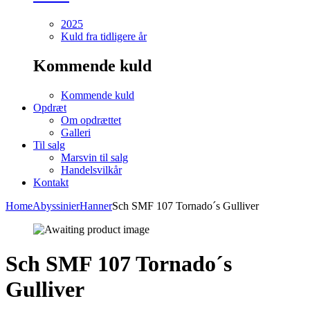
2025
Kuld fra tidligere år
Kommende kuld
Kommende kuld
Opdræt
Om opdrættet
Galleri
Til salg
Marsvin til salg
Handelsvilkår
Kontakt
Home
Abyssinier
Hanner
Sch SMF 107 Tornado´s Gulliver
Sch SMF 107 Tornado´s
Gulliver