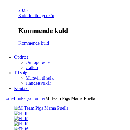
2025
Kuld fra tidligere år
Kommende kuld
Kommende kuld
Opdræt
Om opdrættet
Galleri
Til salg
Marsvin til salg
Handelsvilkår
Kontakt
Home
Lunkarya
Hunner
M-Team Pigs Mama Puella