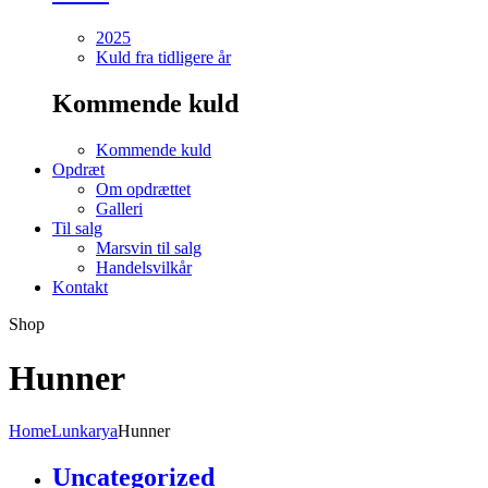
2025
Kuld fra tidligere år
Kommende kuld
Kommende kuld
Opdræt
Om opdrættet
Galleri
Til salg
Marsvin til salg
Handelsvilkår
Kontakt
Shop
Hunner
Home
Lunkarya
Hunner
Uncategorized