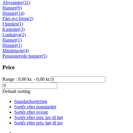
Abyssinier
(31)
Hanner
(9)
Hunner
(14)
Fået nyt hjem
(2)
I himlen
(1)
Kastrater
(3)
Lunkarya
(2)
Hanner
(1)
Hunner
(1)
Mindetavle
(4)
Pensionerede hunner
(5)
Price
Range :
0,00
kr.
-
0,00
kr.
Default sorting
Standardsortering
Sortér efter popularitet
Sortér efter nyeste
Sortér efter pris: lav til høj
Sortér efter pris: høj til lav