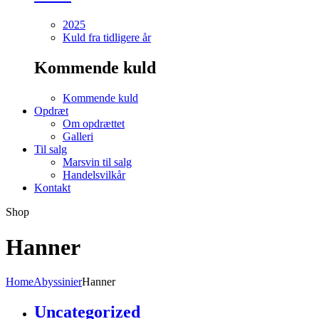
2025
Kuld fra tidligere år
Kommende kuld
Kommende kuld
Opdræt
Om opdrættet
Galleri
Til salg
Marsvin til salg
Handelsvilkår
Kontakt
Shop
Hanner
Home
Abyssinier
Hanner
Uncategorized