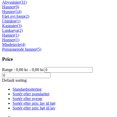
Abyssinier
(31)
Hanner
(9)
Hunner
(14)
Fået nyt hjem
(2)
I himlen
(1)
Kastrater
(3)
Lunkarya
(2)
Hanner
(1)
Hunner
(1)
Mindetavle
(4)
Pensionerede hunner
(5)
Price
Range :
0,00
kr.
-
0,00
kr.
Default sorting
Standardsortering
Sortér efter popularitet
Sortér efter nyeste
Sortér efter pris: lav til høj
Sortér efter pris: høj til lav