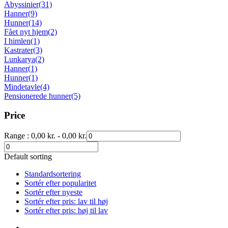
Abyssinier
(31)
Hanner
(9)
Hunner
(14)
Fået nyt hjem
(2)
I himlen
(1)
Kastrater
(3)
Lunkarya
(2)
Hanner
(1)
Hunner
(1)
Mindetavle
(4)
Pensionerede hunner
(5)
Price
Range :
0,00
kr.
-
0,00
kr.
Default sorting
Standardsortering
Sortér efter popularitet
Sortér efter nyeste
Sortér efter pris: lav til høj
Sortér efter pris: høj til lav