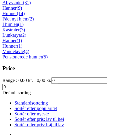
Abyssinier
(31)
Hanner
(9)
Hunner
(14)
Fået nyt hjem
(2)
I himlen
(1)
Kastrater
(3)
Lunkarya
(2)
Hanner
(1)
Hunner
(1)
Mindetavle
(4)
Pensionerede hunner
(5)
Price
Range :
0,00
kr.
-
0,00
kr.
Default sorting
Standardsortering
Sortér efter popularitet
Sortér efter nyeste
Sortér efter pris: lav til høj
Sortér efter pris: høj til lav