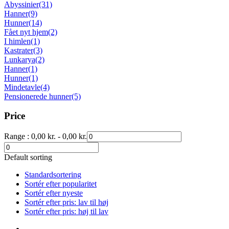
Abyssinier
(31)
Hanner
(9)
Hunner
(14)
Fået nyt hjem
(2)
I himlen
(1)
Kastrater
(3)
Lunkarya
(2)
Hanner
(1)
Hunner
(1)
Mindetavle
(4)
Pensionerede hunner
(5)
Price
Range :
0,00
kr.
-
0,00
kr.
Default sorting
Standardsortering
Sortér efter popularitet
Sortér efter nyeste
Sortér efter pris: lav til høj
Sortér efter pris: høj til lav