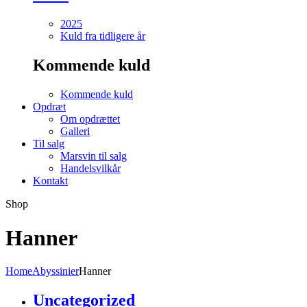
2025
Kuld fra tidligere år
Kommende kuld
Kommende kuld
Opdræt
Om opdrættet
Galleri
Til salg
Marsvin til salg
Handelsvilkår
Kontakt
Shop
Hanner
Home
Abyssinier
Hanner
Uncategorized